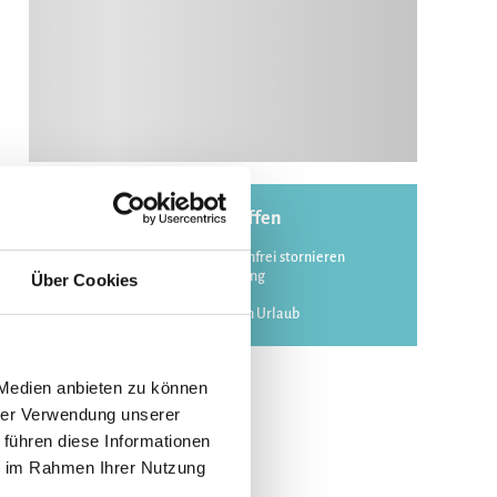
In Ihrer Buchung inbegriffen
Bis 60 Tage vor Anreise kostenfrei stornieren
Sofortige Buchungsbestätigung
Über Cookies
Flexible An- und Abreise 24/7
Bestpreis-Garantie für deinen Urlaub
 Medien anbieten zu können
hrer Verwendung unserer
 führen diese Informationen
ie im Rahmen Ihrer Nutzung