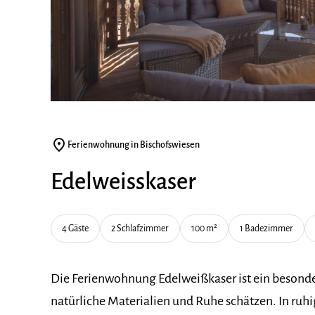
Ferienwohnung in Bischofswiesen
Edelweisskaser
4 Gäste
2 Schlafzimmer
100 m²
1 Badezimmer
Die Ferienwohnung Edelweißkaser ist ein besonde
natürliche Materialien und Ruhe schätzen. In ru