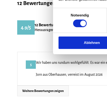
12 Bewertungen
Einwilligungsauswahl
Notwendig
5
Ausstattung
12 Bewertungen
4.9/5
4.9
Gesamteindr
Herausragend
4.9
Service & K
Ablehnen
Wir haben uns rundum wohlgefühlt. Es war ein 
5
Jorn aus Oberhausen, verreist im August 2026
Weitere Bewertungen zeigen