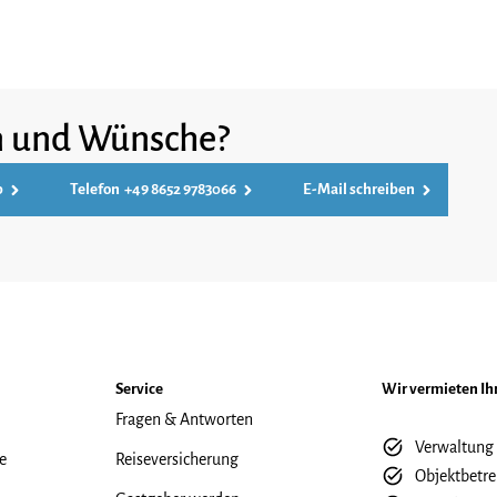
n und Wünsche?
p
Telefon +49 8652 9783066
E-Mail schreiben
Service
Wir vermieten Ih
Fragen & Antworten
Verwaltung
e
Reiseversicherung
Objektbetr