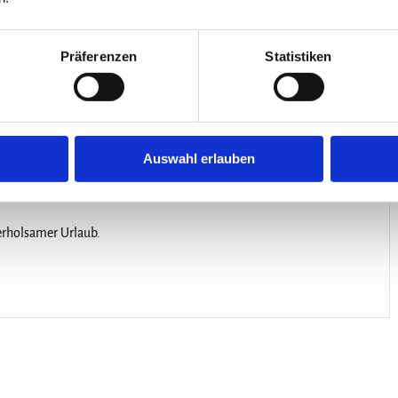
Präferenzen
Statistiken
4.7
Lage
uck
5
Sauberkeit
ommunikation
Auswahl erlauben
erholsamer Urlaub.