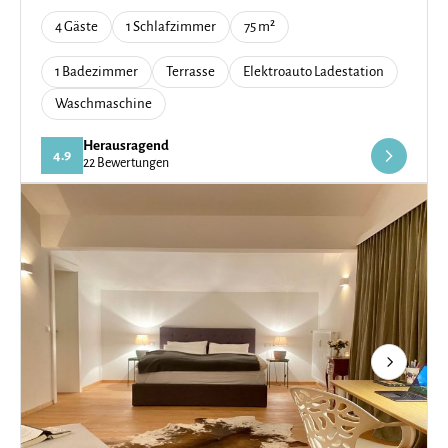
4 Gäste
1 Schlafzimmer
75 m²
1 Badezimmer
Terrasse
Elektroauto Ladestation
Waschmaschine
Herausragend
4.9
22 Bewertungen
Next