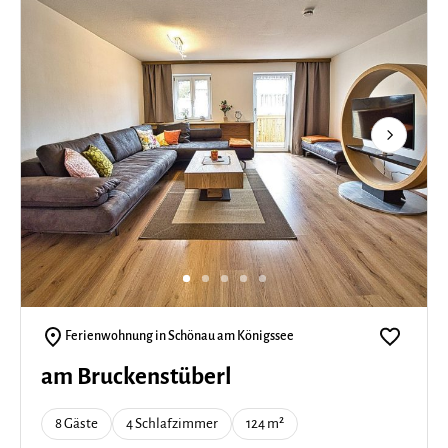
Next
Ferienwohnung in Schönau am Königssee
am Bruckenstüberl
8 Gäste
4 Schlafzimmer
124 m²