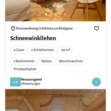
Ferienwohnung in Schönau am Königssee
Schneewinkllehen
4 Gäste
2 Schlafzimmer
136 m²
2 Badezimmer
Balkon
Waschmaschine
Privatparkplatz
Herausragend
4.9
2 Bewertungen