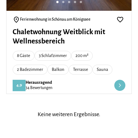
Ferienwohnung in Schönau am Königssee
Chaletwohnung Weitblick mit
Wellnessbereich
8 Gäste
3 Schlafzimmer
200 m²
2 Badezimmer
Balkon
Terrasse
Sauna
Herausragend
4.9
34 Bewertungen
Keine weiteren Ergebnisse.