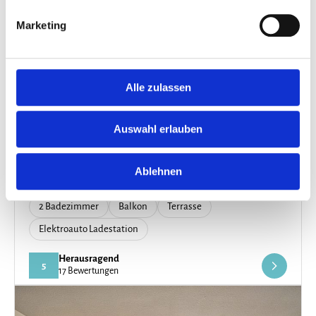
Marketing
Alle zulassen
Ferienhaus in Schönau am Königssee
Auswahl erlauben
Ferienhäuschen Storchennest
Ablehnen
6 Gäste
2 Schlafzimmer
120 m²
2 Badezimmer
Balkon
Terrasse
Elektroauto Ladestation
Herausragend
5
17 Bewertungen