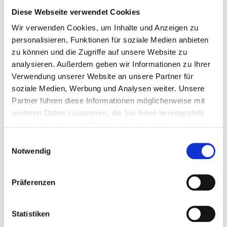
Hochkalterblick
Diese Webseite verwendet Cookies
Wir verwenden Cookies, um Inhalte und Anzeigen zu
6 Gäste
3 Schlafzimmer
122 m²
personalisieren, Funktionen für soziale Medien anbieten
zu können und die Zugriffe auf unsere Website zu
2 Badezimmer
Terrasse
Garten
analysieren. Außerdem geben wir Informationen zu Ihrer
Elektroauto Ladestation
Verwendung unserer Website an unsere Partner für
soziale Medien, Werbung und Analysen weiter. Unsere
Herausragend
Partner führen diese Informationen möglicherweise mit
4.9
25 Bewertungen
weiteren Daten zusammen, die Sie ihnen bereitgestellt
haben oder die sie im Rahmen Ihrer Nutzung der Dienste
gesammelt haben.
Einwilligungsauswahl
Notwendig
Präferenzen
Statistiken
Next