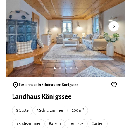
Next
Ferienhaus in Schönau am Königssee
Landhaus Königssee
8 Gäste
3 Schlafzimmer
200 m²
3 Badezimmer
Balkon
Terrasse
Garten