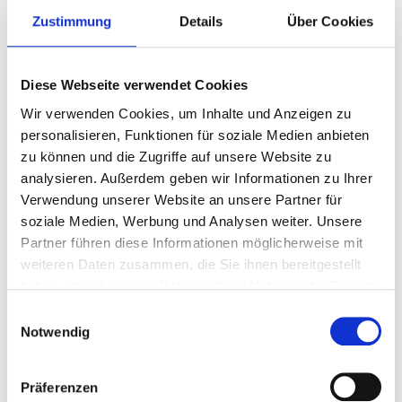
Mountainbikern vorbehalten sind, werden so bequem erreichbar.
Zustimmung
Details
Über Cookies
Viele Touren lassen sich flexibel abkürzen oder miteinander
kombinieren – ideal für genussvolle Tage im Sattel.
Diese Webseite verwendet Cookies
Wir verwenden Cookies, um Inhalte und Anzeigen zu
Berchtesgaden mit dem Rad erleben
personalisieren, Funktionen für soziale Medien anbieten
zu können und die Zugriffe auf unsere Website zu
analysieren. Außerdem geben wir Informationen zu Ihrer
Verwendung unserer Website an unsere Partner für
soziale Medien, Werbung und Analysen weiter. Unsere
Partner führen diese Informationen möglicherweise mit
weiteren Daten zusammen, die Sie ihnen bereitgestellt
haben oder die sie im Rahmen Ihrer Nutzung der Dienste
Tradition in Berchtesgaden
gesammelt haben.
Einwilligungsauswahl
Notwendig
Präferenzen