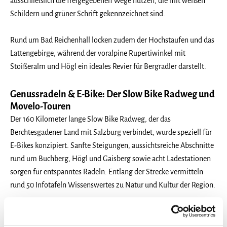
ausschließlich die freigegebenen Wege nutzen, die mit weißen
Schildern und grüner Schrift gekennzeichnet sind.
Rund um Bad Reichenhall locken zudem der Hochstaufen und das
Lattengebirge, während der voralpine Rupertiwinkel mit
Stoißeralm und Högl ein ideales Revier für Bergradler darstellt.
Genussradeln & E-Bike: Der Slow Bike Radweg und
Movelo-Touren
Der 160 Kilometer lange Slow Bike Radweg, der das
Berchtesgadener Land mit Salzburg verbindet, wurde speziell für
E-Bikes konzipiert. Sanfte Steigungen, aussichtsreiche Abschnitte
rund um Buchberg, Högl und Gaisberg sowie acht Ladestationen
sorgen für entspanntes Radeln. Entlang der Strecke vermitteln
rund 50 Infotafeln Wissenswertes zu Natur und Kultur der Region.
Mit einem Movelo E-Bike erweitern Sie Ihren Aktionsradius
zusätzlich: Auch Almen und Höhenwege, die sonst