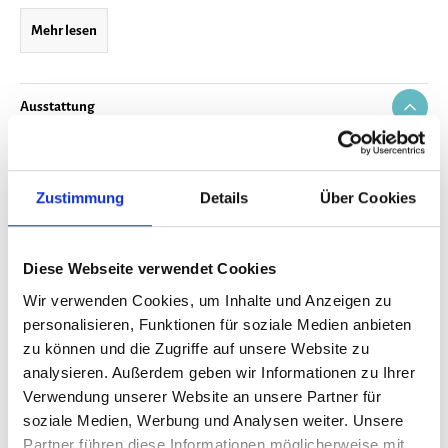
Mehr lesen
Ausstattung
Schlafgelegenheiten
Zustimmung
Details
Über Cookies
2 Bewertungen
Diese Webseite verwendet Cookies
In Ihrer Buchung inbegriffen
Wir verwenden Cookies, um Inhalte und Anzeigen zu
personalisieren, Funktionen für soziale Medien anbieten
Bis 60 Tage vor Anreise kostenfrei stornieren
zu können und die Zugriffe auf unsere Website zu
Sofortige Buchungsbestätigung
Flexible An- und Abreise 24/7
analysieren. Außerdem geben wir Informationen zu Ihrer
Bestpreis-Garantie für deinen Urlaub
Verwendung unserer Website an unsere Partner für
soziale Medien, Werbung und Analysen weiter. Unsere
Partner führen diese Informationen möglicherweise mit